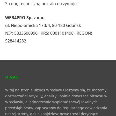
Stronę techniczną portalu utrzymuje:
WEB4PRO Sp. z o.o.
ul. Niepołomicka 17d/4, 80-180 Gdańsk
NIP: 5833506996 · KRS: 0001101498 · REGON:
528414282
O NAS
Witaj na stronie Biznes Wrocław! Cieszymy się, że możemy
dostarczać ci artykuły, analizy i opinie dotyczące biznesu w
Wrocławiu, a jednocześnie wspierać rozwój lokalnych
przedsiębiorstw. Zapraszamy do regularnego odwiedzania
naszej strony, gdzie znajdziesz nowe treści dotyczące